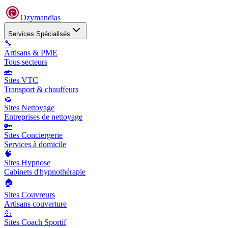
Ozymandias
Services Spécialisés
🔧
Artisans & PME
Tous secteurs
🚗
Sites VTC
Transport & chauffeurs
🧽
Sites Nettoyage
Entreprises de nettoyage
🔑
Sites Conciergerie
Services à domicile
🧠
Sites Hypnose
Cabinets d'hypnothérapie
🏠
Sites Couvreurs
Artisans couverture
💪
Sites Coach Sportif