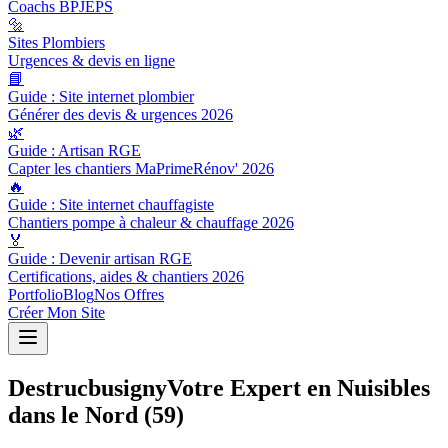
Coachs BPJEPS
🔩
Sites Plombiers
Urgences & devis en ligne
📘
Guide : Site internet plombier
Générer des devis & urgences 2026
🌿
Guide : Artisan RGE
Capter les chantiers MaPrimeRénov' 2026
🔥
Guide : Site internet chauffagiste
Chantiers pompe à chaleur & chauffage 2026
🏅
Guide : Devenir artisan RGE
Certifications, aides & chantiers 2026
Portfolio
Blog
Nos Offres
Créer Mon Site
Destrucbusigny
Votre Expert en Nuisibles
dans le Nord (59)