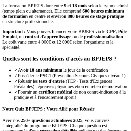
La formation BPJEPS dure entre
9 et 18 mois
selon le rythme choisi
(temps plein ou alternance). Elle comprend
600 heures minimum
de formation
en centre et
environ 800 heures de stage pratique
en structure professionnelle.
Important :
Vous pouvez financer votre BPJEPS via le
CPF
,
Pôle
Emploi
, un
contrat d'apprentissage
ou de
professionnalisation
.
Le coût varie entre 4 000€ et 12 000€ selon l'organisme et la
spécialité.
Quelles sont les conditions d'accès au BPJEPS ?
✓
Avoir
18 ans minimum
le jour de la certification
✓
Posséder le
PSC1
(Prévention Secours Civiques niveau 1)
✓
Réussir les
tests d'entrée
(TEP - Tests d'Exigences
Préalables) : épreuves physiques et/ou entretien de motivation
✓
Fournir un
certificat médical
de non contre-indication à la
pratique et à l'encadrement sportif
Notre Quiz BPJEPS : Votre Allié pour Réussir
Avec nos
250+ questions actualisées 2025
, vous couvrez
l'intégralité du programme BPJEPS. Chaque question est
accompagnée d'une
correction détaillée
rédigée par des formateurs