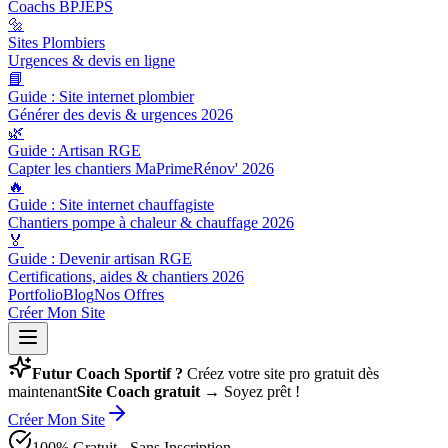
Coachs BPJEPS
🔩
Sites Plombiers
Urgences & devis en ligne
📘
Guide : Site internet plombier
Générer des devis & urgences 2026
🌿
Guide : Artisan RGE
Capter les chantiers MaPrimeRénov' 2026
🔥
Guide : Site internet chauffagiste
Chantiers pompe à chaleur & chauffage 2026
🏅
Guide : Devenir artisan RGE
Certifications, aides & chantiers 2026
Portfolio
Blog
Nos Offres
Créer Mon Site
Futur Coach Sportif ?
Créez votre site pro gratuit dès
maintenant
Site Coach gratuit
→ Soyez prêt !
Créer Mon Site
100% Gratuit - Sans Inscription