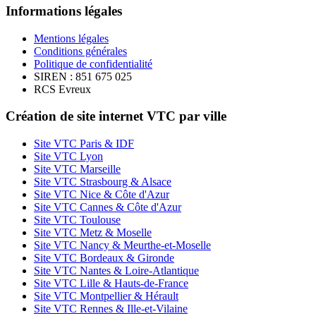
Informations légales
Mentions légales
Conditions générales
Politique de confidentialité
SIREN : 851 675 025
RCS Evreux
Création de site internet VTC par ville
Site VTC Paris & IDF
Site VTC Lyon
Site VTC Marseille
Site VTC Strasbourg & Alsace
Site VTC Nice & Côte d'Azur
Site VTC Cannes & Côte d'Azur
Site VTC Toulouse
Site VTC Metz & Moselle
Site VTC Nancy & Meurthe-et-Moselle
Site VTC Bordeaux & Gironde
Site VTC Nantes & Loire-Atlantique
Site VTC Lille & Hauts-de-France
Site VTC Montpellier & Hérault
Site VTC Rennes & Ille-et-Vilaine