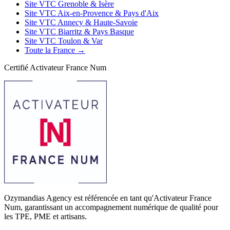
Site VTC Grenoble & Isère
Site VTC Aix-en-Provence & Pays d'Aix
Site VTC Annecy & Haute-Savoie
Site VTC Biarritz & Pays Basque
Site VTC Toulon & Var
Toute la France →
Certifié Activateur France Num
Ozymandias Agency est référencée en tant qu'Activateur France
Num, garantissant un accompagnement numérique de qualité pour
les TPE, PME et artisans.