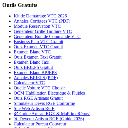
Outils Gratuits
Kit de Demarrage VTC 2026
Annales Corrigees VTC (PDF)
Module Reservation VTC
Generateur Grille Tarifaire VTC
Generateur Bon de Commande VTC
Business Plan VTC Gratuit
Quiz Examen VTC Gratuit
Examen Blanc VTC
Quiz Examen Taxi Gratuit
Examen Blanc Taxi
Quiz BPJEPS Gratuit
Examen Blanc BPJEPS
Annales BPJEPS (PDF)
Calculateur VTC
Quelle Voiture VTC Choisir
QCM Habilitation Electrique & Fluides
Quiz RGE Artisans Gratuit
Simulateur Devis RGE Conforme
Site Web Artisan RGE
🌿 Guide Artisan RGE & MaPrimeRénov'
🏅 Devenir Artisan RGE (Guide 2026)
Calculateur Pureau Couvreur