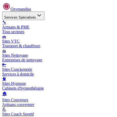
Ozymandias
Services Spécialisés
🔧
Artisans & PME
Tous secteurs
🚗
Sites VTC
Transport & chauffeurs
🧽
Sites Nettoyage
Entreprises de nettoyage
🔑
Sites Conciergerie
Services à domicile
🧠
Sites Hypnose
Cabinets d'hypnothérapie
🏠
Sites Couvreurs
Artisans couverture
💪
Sites Coach Sportif