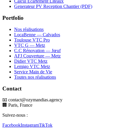
Calcul Ecartement Liteaux
Generateur PV Reception Chantier (PDF)
Portfolio
Nos réalisations
LocaBenne — Calvados
Toulouse VTC Pro
VTC G — Metz
C.C Rénovation — Jœuf
AFJ Couverture — Metz
Didier VTC Metz
Lemigo VTC Metz
Service Main de Vie
Toutes nos réalisations
Contact
📧 contact@ozymandias.agency
🏢 Paris, France
Suivez-nous :
Facebook
Instagram
TikTok